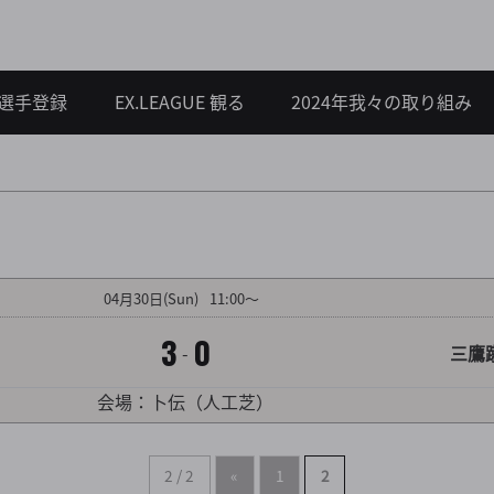
選手登録
EX.LEAGUE 観る
2024年我々の取り組み
対戦カード詳細を見る
04
月
30
日
(Sun)
11:00～
3
0
-
三鷹
会場：卜伝（人工芝）
2 / 2
«
1
2