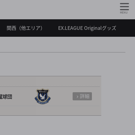
MENU
関西（他エリア）
EX.LEAGUE Originalグッズ
詳細
蹴球団