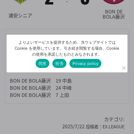
-
BON DE
浦安シニア
BOLA藤沢
合計2-3
よりよいサービスを提供するため、当ウェブサイトでは
Cookie を使用しています。引き続き閲覧する場合、Cookie
【得点者】
の使用を承諾したものとみなされます。
浦安シニアフットボールクラブ 97 鈴木
同意
拒否
Privacy policy
浦安シニアフットボールクラブ 52 菊田
BON DE BOLA藤沢 19 中島
BON DE BOLA藤沢 24 中峰
BON DE BOLA藤沢 7 上田
カテゴリ:
2025/7/22
投稿者：
EX.LEAGUE