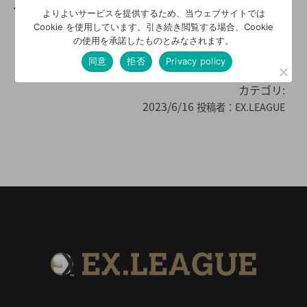
1
2
-
よりよいサービスを提供するため、当ウェブサイトでは
Cookie を使用しています。引き続き閲覧する場合、Cookie
横浜シニア
FC トキガネ
の使用を承諾したものとみなされます。
同意
拒否
Privacy policy
カテゴリ:
2023/6/16
投稿者：
EX.LEAGUE