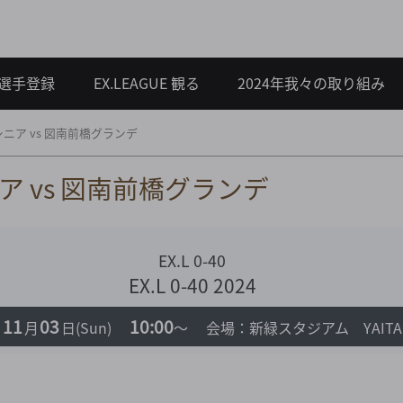
選手登録
EX.LEAGUE 観る
2024年我々の取り組み
ニア vs 図南前橋グランデ
 vs 図南前橋グランデ
EX.L 0-40
EX.L 0-40 2024
11
03
10:00
月
日
(Sun)
～
会場：新緑スタジアム YAITA