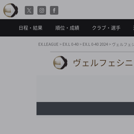
日程・結果
順位・成績
クラブ・選手
EX.LEAGUE
>
EX.L 0-40
>
EX.L 0-40 2024
>
ヴェルフェシ
ヴェルフェシニア