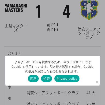
1
4
前半0-1
山梨マスター
浦安シニアフ
後半1-3
ズ
ットボールク
ラブ
合計1-4
よりよいサービスを提供するため、当ウェブサイトでは
【得点者】山梨マスターズ 30 望月
Cookie を使用しています。引き続き閲覧する場合、Cookie
浦安シニアフットボールクラブ 20 青
の使用を承諾したものとみなされます。
木
同意
拒否
Privacy policy
浦安シニアフットボールクラブ 20 青
木
浦安シニアフットボールクラブ 41 大
東
浦安シニアフットボールクラブ 75 荒