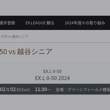
選手登録
EX.LEAGUE 観る
2024年我々の取り組み
50 vs 越谷シニア
0 vs 越谷シニア
EX.L 0-50
EX.L 0-50 2024
02
02
11:30
月
日
(Sun)
～
会場：グリーンフィールド穂