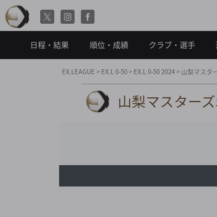
日程・結果
順位・成績
クラブ・選手
EX.LEAGUE
>
EX.L 0-50
>
EX.L 0-50 2024
>
山梨マスターズ
山梨マスターズ5