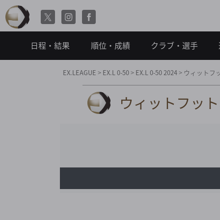
日程・結果
順位・成績
クラブ・選手
EX.LEAGUE
>
EX.L 0-50
>
EX.L 0-50 2024
>
ウィットフット
ウィットフットボー