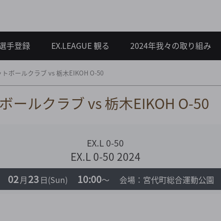
選手登録
EX.LEAGUE 観る
2024年我々の取り組み
ボールクラブ vs 栃木EIKOH O-50
ルクラブ vs 栃木EIKOH O-50
EX.L 0-50
EX.L 0-50 2024
02
23
10:00
月
日
(Sun)
～
会場：宮代町総合運動公園