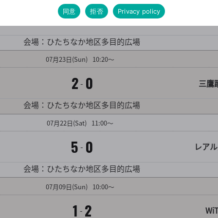
同意
拒否
Privacy policy
0
2
-
越谷シ
対戦カード詳細を見る
会場：ひたちなか地区多目的広場
07
月
23
日
(Sun)
10:20～
2
0
-
三鷹
対戦カード詳細を見る
会場：ひたちなか地区多目的広場
07
月
22
日
(Sat)
11:00～
5
0
-
レアル
対戦カード詳細を見る
会場：ひたちなか地区多目的広場
07
月
09
日
(Sun)
10:00～
1
2
-
WiT