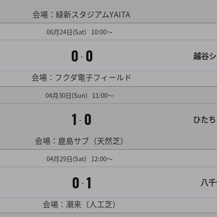
対戦カード詳細を見る
会場：緑新スタジアムYAITA
06
月
24
日
(Sat)
10:00～
0
0
-
越谷シ
対戦カード詳細を見る
会場：フクダ電子フィールド
04
月
30
日
(Sun)
11:00～
1
0
-
ひたち
対戦カード詳細を見る
会場：鹿島サブ（天然芝）
04
月
29
日
(Sat)
12:00～
0
1
-
八千
対戦カード詳細を見る
会場：潮来（人工芝）