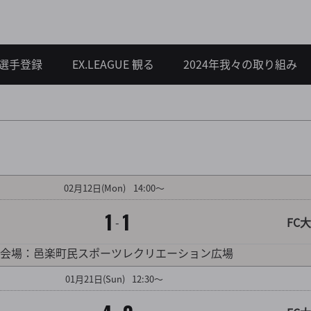
選手登録
EX.LEAGUE 観る
2024年我々の取り組み
対戦カード詳細を見る
02
月
12
日
(Mon)
14:00～
1
1
-
FC大
対戦カード詳細を見る
会場：邑楽町民スポーツレクリエーション広場
01
月
21
日
(Sun)
12:30～