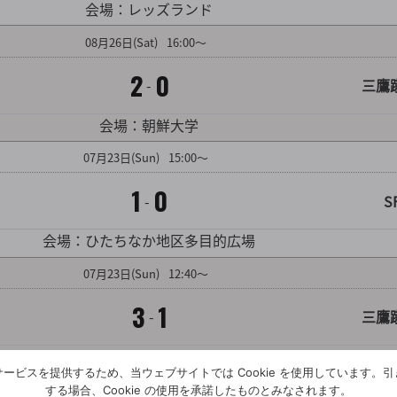
会場：レッズランド
08
月
26
日
(Sat)
16:00～
2
0
-
三鷹
対戦カード詳細を見る
会場：朝鮮大学
07
月
23
日
(Sun)
15:00～
1
0
-
S
対戦カード詳細を見る
会場：ひたちなか地区多目的広場
07
月
23
日
(Sun)
12:40～
3
1
-
三鷹
対戦カード詳細を見る
会場：ひたちなか地区多目的広場
ービスを提供するため、当ウェブサイトでは Cookie を使用しています。
07
月
23
日
(Sun)
12:20～
する場合、Cookie の使用を承諾したものとみなされます。